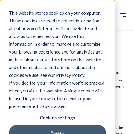
This website stores cookies on your computer.
These cookies are used to collect information
Engineering
about how you interact with our website and
allow us to remember you. We use this
DISCLAIMER - IBS Precision
Messsysteme
information in order to improve and customize
Engineering
your browsing experience and for analytics and
Maschinenqualifikation
metrics about our visitors both on this website
Komponenten
and other media. To find out more about the
IBS Precision Engineering freut sich über Ihr Interesse an
cookies we use, see our Privacy Policy.
Expertise
unseren Produkten und Ihren Besuch auf unserer Website.
If you decline, your information won’t be tracked
Wir legen größten Wert auf die Zuverlässigkeit und Relevanz
Über IBS
when you visit this website. A single cookie will
der Daten auf unserer Website. Ungenauigkeiten und
be used in your browser to remember your
Auslassungen können jedoch auftreten.
preference not to be tracked.
Nachrichten
Artikel 1 - Verantwortung
Cookies settings
IBS Precision Engineering haftet weder für Schäden, die
Accept