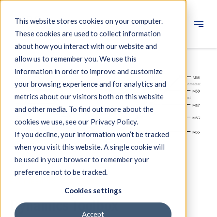
This website stores cookies on your computer.
These cookies are used to collect information
Engineering
about how you interact with our website and
allow us to remember you. We use this
Messsysteme
information in order to improve and customize
your browsing experience and for analytics and
Maschinenqualifikation
metrics about our visitors both on this website
Komponenten
and other media. To find out more about the
cookies we use, see our Privacy Policy.
Expertise
If you decline, your information won’t be tracked
Über IBS
when you visit this website. A single cookie will
be used in your browser to remember your
preference not to be tracked.
Nachrichten
ENGINEERING-KOMPETENZEN
Cookies settings
Dynamics Toolbox
Accept