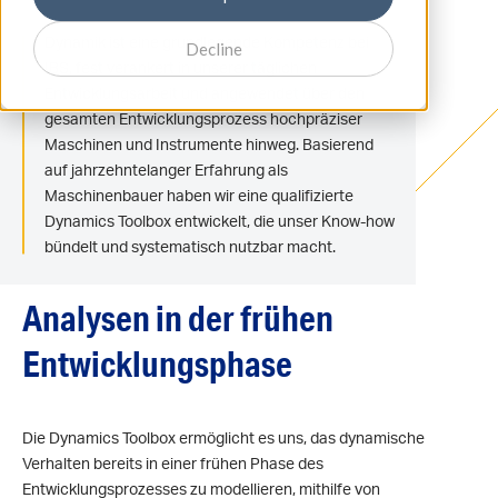
Dynamik ist eine grundlegende Kompetenz bei
Decline
IBS, fest verankert in unserer täglichen
Entwicklungsarbeit und angewendet über den
gesamten Entwicklungsprozess hochpräziser
Maschinen und Instrumente hinweg. Basierend
auf jahrzehntelanger Erfahrung als
Maschinenbauer haben wir eine qualifizierte
Dynamics Toolbox entwickelt, die unser Know-how
bündelt und systematisch nutzbar macht.
Analysen in der frühen
Entwicklungsphase
Die Dynamics Toolbox ermöglicht es uns, das dynamische
Verhalten bereits in einer frühen Phase des
Entwicklungsprozesses zu modellieren, mithilfe von