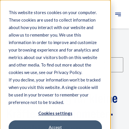
This website stores cookies on your computer.
These cookies are used to collect information
Engineering
about how you interact with our website and
allow us to remember you. We use this
Messsysteme
information in order to improve and customize
your browsing experience and for analytics and
Maschinenqualifikation
metrics about our visitors both on this website
Measuring
Semicon
Industrial Test &
Komponenten
and other media. To find out more about the
Systems
Equipment
Measurement
cookies we use, see our Privacy Policy.
Expertise
Ultra-präzise
If you decline, your information won’t be tracked
Über IBS
when you visit this website. A single cookie will
Kraftmessung für kleine
be used in your browser to remember your
preference not to be tracked.
Nachrichten
Kräfte und Nanometer-
Cookies settings
Accept