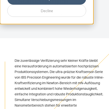
Verschiebungen
Decline
3 Minuten lesen - Veröffentlicht auf May 29, 2026
Die zuverlässige Verifizierung sehr kleiner Kräfte bleibt
eine Herausforderung in automatisierten hochpräzisen
Produktionssystemen. Die ultra-präzise Kraftsensor-Serie
von IBS Precision Engineering wurde für die robuste Inline-
Kraftverifizierung im Newton-Bereich mit mN-Auflösung
entwickelt und kombiniert hohe Wiederholgenauigkeit,
einfache Integration und robuste Produktionstauglichkeit.
Simultane Verschiebungsmessungen im
Nanometerbereich stehen für erweiterte