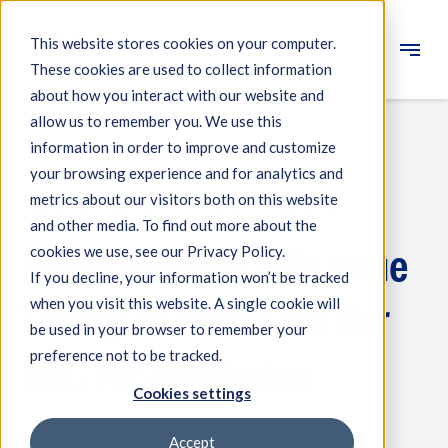
This website stores cookies on your computer.
These cookies are used to collect information
Engineering
about how you interact with our website and
allow us to remember you. We use this
Messsysteme
information in order to improve and customize
your browsing experience and for analytics and
Maschinenqualifikation
metrics about our visitors both on this website
Machine Qualification
Events
Machine Tool
Komponenten
and other media. To find out more about the
IBS präsentiert die neue
cookies we use, see our Privacy Policy.
Expertise
If you decline, your information won’t be tracked
Über IBS
when you visit this website. A single cookie will
Trinity-m Probe auf der
be used in your browser to remember your
preference not to be tracked.
Nachrichten
MIC for aerospace
Cookies settings
1 Minuten lesen - Veröffentlicht auf February 6, 2025
Accept