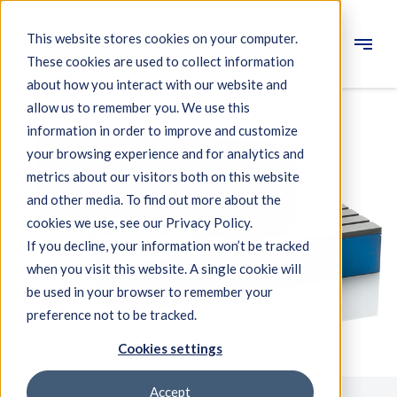
This website stores cookies on your computer.
These cookies are used to collect information
Engineering
about how you interact with our website and
allow us to remember you. We use this
Messsysteme
information in order to improve and customize
your browsing experience and for analytics and
Maschinenqualifikation
metrics about our visitors both on this website
Komponenten
and other media. To find out more about the
cookies we use, see our Privacy Policy.
Expertise
If you decline, your information won’t be tracked
Über IBS
when you visit this website. A single cookie will
be used in your browser to remember your
preference not to be tracked.
Nachrichten
Cookies settings
Accept